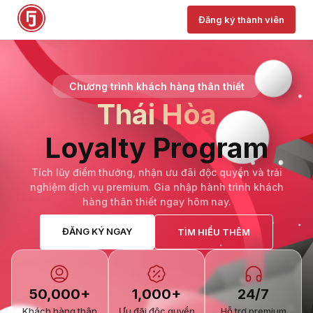
Đăng ký thành viên
Chương trình khách hàng thân thiết
Thái Hòa
Loyalty Program
Tích lũy điểm thưởng, nhận ưu đãi độc quyền và trải
nghiệm dịch vụ premium. Gia nhập hành trình khách
hàng thân thiết ngay hôm nay.
ĐĂNG KÝ NGAY
TÌM HIỂU THÊM
50,000+
1,000+
24/7
Khách hàng thân
Ưu đãi độc quyền
Hỗ trợ premium