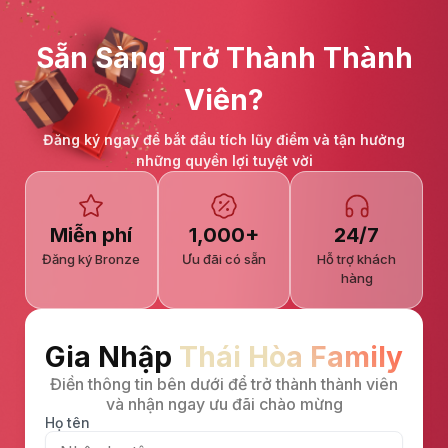
Sẵn Sàng Trở Thành Thành
Viên?
Đăng ký ngay để bắt đầu tích lũy điểm và tận hưởng
những quyền lợi tuyệt vời
Miễn phí
1,000+
24/7
Đăng ký Bronze
Ưu đãi có sẵn
Hỗ trợ khách
hàng
Gia Nhập
Thái Hòa Family
Điền thông tin bên dưới để trở thành thành viên
và nhận ngay ưu đãi chào mừng
Họ tên