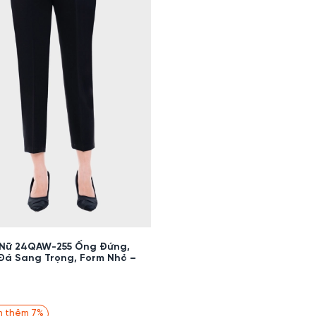
 Nữ 24QAW-255 Ống Đứng,
Đá Sang Trọng, Form Nhỏ –
m thêm 7%