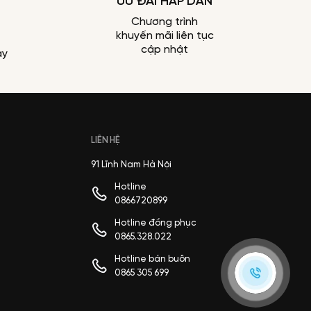
ƯU ĐÃI HẤP DẪN
Chương trình
khuyến mãi liên tục
cập nhật
ày
LIÊN HỆ
91 Lĩnh Nam Hà Nội
Hotline
0866720899
Hotline đồng phục
0865.328.022
Hotline bán buôn
0865 305 699