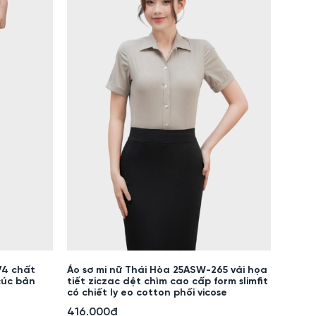
74 chất
Áo sơ mi nữ Thái Hòa 25ASW-265 vải họa
cúc bản
tiết ziczac dệt chìm cao cấp form slimfit
có chiết ly eo cotton phối vicose
416.000đ