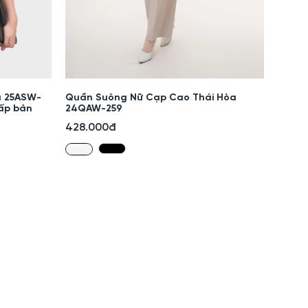
a 25ASW-
Quần Suông Nữ Cạp Cao Thái Hòa
ấp bản
24QAW-259
428.000đ