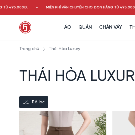
495.000Đ.
MIỄN PHÍ VẬN CHUYỂN CHO ĐƠN HÀNG TỪ 495.000Đ.
ÁO
QUẦN
CHÂN VÁY
TH
Trang chủ
Thái Hòa Luxury
THÁI HÒA LUXU
Bộ lọc