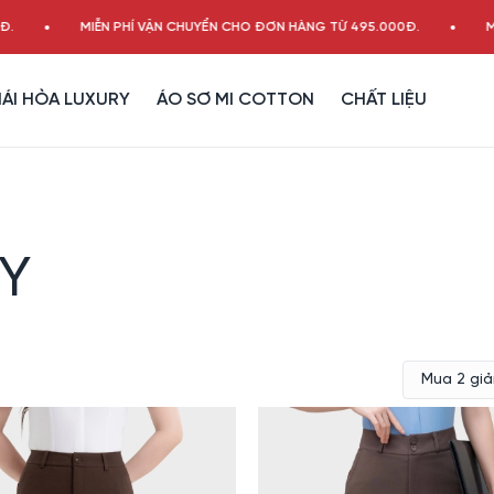
MIỄN PHÍ VẬN CHUYỂN CHO ĐƠN HÀNG TỪ 495.000Đ.
MIỄN P
ÁI HÒA LUXURY
ÁO SƠ MI COTTON
CHẤT LIỆU
RY
Mua 2 gi