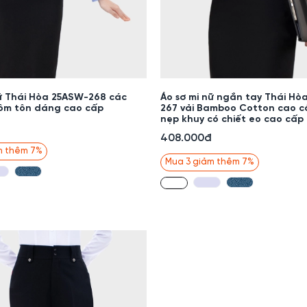
nữ Thái Hòa 25ASW-268 các
Áo sơ mi nữ ngắn tay Thái Hò
ôm tôn dáng cao cấp
267 vải Bamboo Cotton cao c
nẹp khuy có chiết eo cao cấp
408.000đ
m thêm 7%
Mua 3 giảm thêm 7%