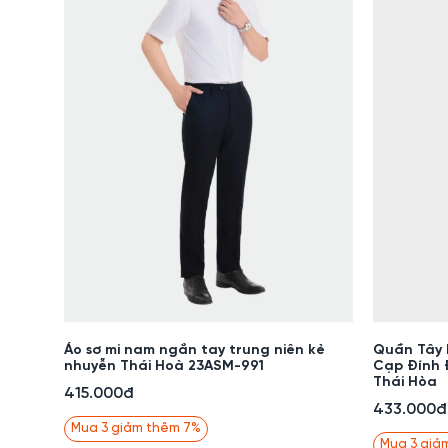
Áo sơ mi nam ngắn tay trung niên kẻ
Quần Tây
nhuyễn Thái Hoà 23ASM-991
Cạp Đính 
Thái Hòa
415.000đ
433.000đ
Mua 3 giảm thêm 7%
Mua 3 giả