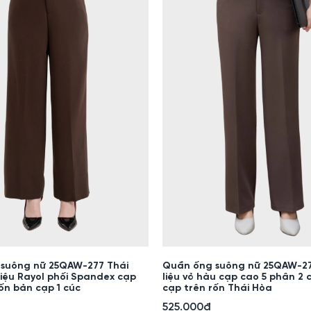
suông nữ 25QAW-277 Thái
Quần ống suông nữ 25QAW-2
liệu Rayol phối Spandex cạp
liệu vỏ hàu cạp cao 5 phân 2 
ốn bản cạp 1 cúc
cạp trên rốn Thái Hòa
525.000đ