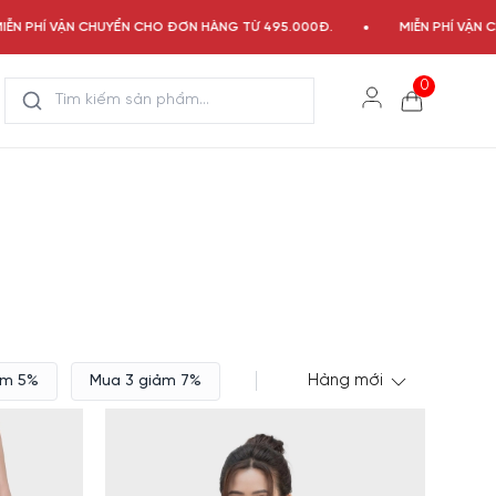
HÍ VẬN CHUYỂN CHO ĐƠN HÀNG TỪ 495.000Đ.
MIỄN PHÍ VẬN CHUYỂ
0
ảm 5%
Mua 3 giảm 7%