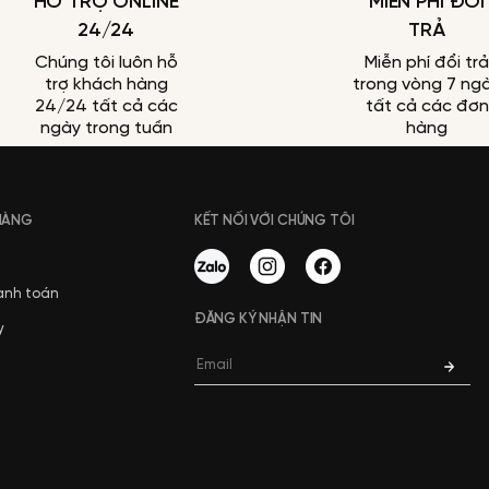
HỖ TRỢ ONLINE
MIỄN PHÍ ĐỔI
24/24
TRẢ
Chúng tôi luôn hỗ
Miễn phí đổi trả
trợ khách hàng
trong vòng 7 ng
24/24 tất cả các
tất cả các đơn
ngày trong tuần
hàng
 HÀNG
KẾT NỐI VỚI CHÚNG TÔI
anh toán
ĐĂNG KÝ NHẬN TIN
y