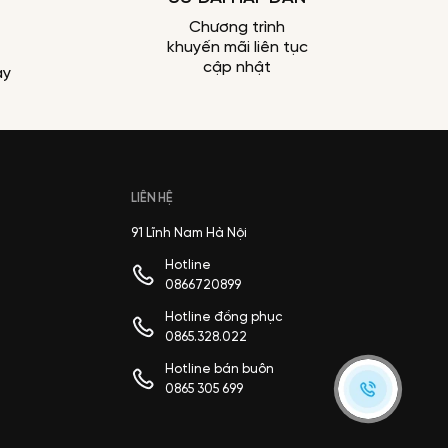
Chương trình
khuyến mãi liên tục
cập nhật
ày
LIÊN HỆ
91 Lĩnh Nam Hà Nội
Hotline
0866720899
Hotline đồng phục
0865.328.022
Hotline bán buôn
0865 305 699