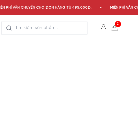
N PHÍ VẬN CHUYỂN CHO ĐƠN HÀNG TỪ 495.000Đ.
MIỄN PHÍ VẬN C
0