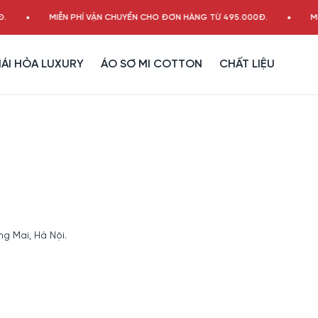
MIỄN PHÍ VẬN CHUYỂN CHO ĐƠN HÀNG TỪ 495.000Đ.
MIỄ
ÁI HÒA LUXURY
ÁO SƠ MI COTTON
CHẤT LIỆU
g Mai, Hà Nội.