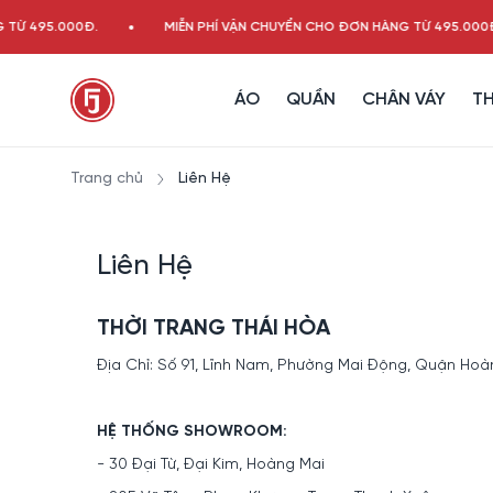
TỪ 495.000Đ.
MIỄN PHÍ VẬN CHUYỂN CHO ĐƠN HÀNG TỪ 495.000Đ.
ÁO
QUẦN
CHÂN VÁY
TH
Trang chủ
Liên Hệ
Liên Hệ
THỜI TRANG THÁI HÒA
Địa Chỉ: Số 91, Lĩnh Nam, Phường Mai Động, Quận Hoàn
HỆ THỐNG SHOWROOM:
- 30 Đại Từ, Đại Kim, Hoàng Mai