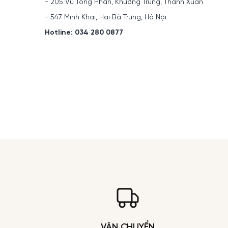
- 205 Vũ Tông Phan, Khương Trung, Thanh Xuân
- 547 Minh Khai, Hai Bà Trưng, Hà Nội
Hotline: 034 280 0877
VẬN CHUYỂN