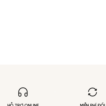
HỖ TRỢ ONLINE
MIỄN PHÍ ĐỔI