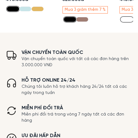
Spandex cạp cao
phân 2 cúc bản cạp
cao cấp
trên rốn 1 cúc lệch
trên rốn Thái Hòa
có chiế
Mua 3 giảm thêm 7 %
Mua 3 g
cao cấp
phối vi
VẬN CHUYỂN TOÀN QUỐC
Vận chuyển toàn quốc với tất cả các đơn hàng trên
3.000.000 VNĐ
HỖ TRỢ ONLINE 24/24
Chúng tôi luôn hỗ trợ khách hàng 24/24 tất cả các
ngày trong tuần
MIỄN PHÍ ĐỔI TRẢ
Miễn phí đổi trả trong vòng 7 ngày tất cả các đơn
hàng
ƯU ĐÃI HẤP DẪN