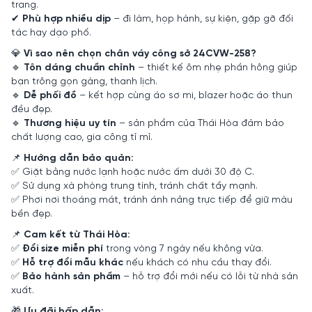
trang.
✔
Phù hợp nhiều dịp
– đi làm, họp hành, sự kiện, gặp gỡ đối
tác hay dạo phố.
💎
Vì sao nên chọn chân váy công sở 24CVW-258?
🔹
Tôn dáng chuẩn chỉnh
– thiết kế ôm nhẹ phần hông giúp
bạn trông gọn gàng, thanh lịch.
🔹
Dễ phối đồ
– kết hợp cùng áo sơ mi, blazer hoặc áo thun
đều đẹp.
🔹
Thương hiệu uy tín
– sản phẩm của Thái Hòa đảm bảo
chất lượng cao, gia công tỉ mỉ.
📌
Hướng dẫn bảo quản:
✅ Giặt bằng nước lạnh hoặc nước ấm dưới 30 độ C.
✅ Sử dụng xà phòng trung tính, tránh chất tẩy mạnh.
✅ Phơi nơi thoáng mát, tránh ánh nắng trực tiếp để giữ màu
bền đẹp.
📌
Cam kết từ Thái Hòa:
✅
Đổi size miễn phí
trong vòng 7 ngày nếu không vừa.
✅
Hỗ trợ đổi mẫu khác
nếu khách có nhu cầu thay đổi.
✅
Bảo hành sản phẩm
– hỗ trợ đổi mới nếu có lỗi từ nhà sản
xuất.
🎁
Ưu đãi hấp dẫn: