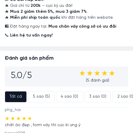
🔥 Giá chỉ từ
200k
– cực kỳ ưu đãi!
🔥
Mua 2 giảm thêm 5%, mua 3 giảm 7%
.
🔥
Miễn phí ship toàn quốc
khi đặt hàng trên website.
🛍️ Đặt hàng ngay tại:
Mua chân váy công sở có ưu đãi
📞
Liên hệ tư vấn ngay!
Đánh giá sản phẩm
5.0/5
(5 đánh giá)
Tất cả
5 sao (5)
4 sao (0)
3 sao (0)
2 sao 
phg_hai
chất áo đẹp , form váy thì cực kì ưng ý