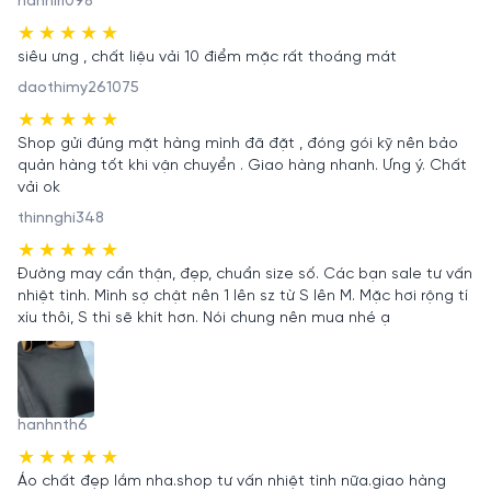
hanniri098
siêu ưng , chất liệu vải 10 điểm mặc rất thoáng mát
daothimy261075
Shop gửi đúng mặt hàng mình đã đặt , đóng gói kỹ nên bảo
quản hàng tốt khi vận chuyển . Giao hàng nhanh. Ưng ý. Chất
vải ok
thinnghi348
Đường may cẩn thận, đẹp, chuẩn size số. Các bạn sale tư vấn
nhiệt tình. Mình sợ chật nên 1 lên sz từ S lên M. Mặc hơi rộng tí
xíu thôi, S thì sẽ khít hơn. Nói chung nên mua nhé ạ
hanhnth6
Áo chất đẹp lắm nha.shop tư vấn nhiệt tình nữa.giao hàng