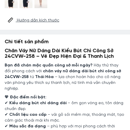
Hướng dẫn kích thước
Chi tiết sản phẩm
Chân Váy Nữ Dáng Dài Kiểu Bút Chì Công Sở
24CVW-258 – Vẻ Đẹp Hiện Đại & Thanh Lịch
Bạn đã chán mặc quần công sở mỗi ngày?
Hãy thử thay
đổi phong cách với
chân váy nữ dáng dài bút chì công sở
24CVW-258
từ
Thái Hòa
– lựa chọn hoàn hảo cho cô nàng
văn phòng yêu thích sự thanh lịch, nữ tính mà vẫn chuyên
nghiệp.
💖
Đặc điểm nổi bật:
✔
Kiểu dáng bút chì dáng dài
– ôm gọn vòng eo, tôn dáng
chuẩn đẹp.
✔
Chất liệu cao cấp
– vải gỗ sồi mềm mại, thoáng mát, tạo
cảm giác thoải mái khi mặc.
✔
Màu sắc đa dạng
– phù hợp với mọi phong cách thời