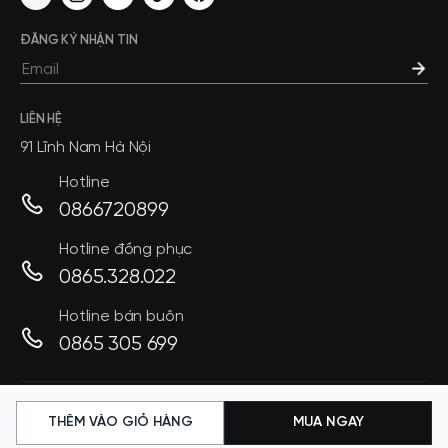
ĐĂNG KÝ NHẬN TIN
LIÊN HỆ
91 Lĩnh Nam Hà Nội
Hotline
0866720899
Hotline đồng phục
0865.328.022
Hotline bán buôn
0865 305 699
Chính sách bảo mật và cookies
THÊM VÀO GIỎ HÀNG
MUA NGAY
Copyright © THÁI HÒA 2026. All rights reserved