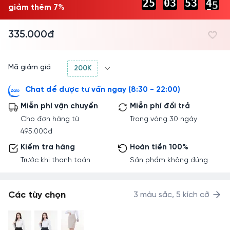
2
5
0
3
5
3
4
4
giảm thêm 7%
-
-
-
-
-
-
5
5
335.000đ
Mã giảm giá
200K
Chat để được tư vấn ngay (8:30 - 22:00)
Miễn phí vận chuyển
Miễn phí đổi trả
Cho đơn hàng từ
Trong vòng 30 ngày
495.000đ
Kiểm tra hàng
Hoàn tiền 100%
Trước khi thanh toán
Sản phẩm không đúng
Các tùy chọn
3 màu sắc, 5 kích cỡ