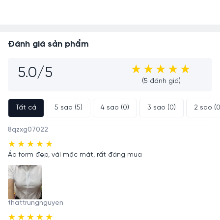
Đánh giá sản phẩm
5.0/5
(5 đánh giá)
Tất cả
5 sao (5)
4 sao (0)
3 sao (0)
2 sao 
8qzxg07022
Áo form đẹp, vải mặc mát, rất đáng mua
thattrungnguyen