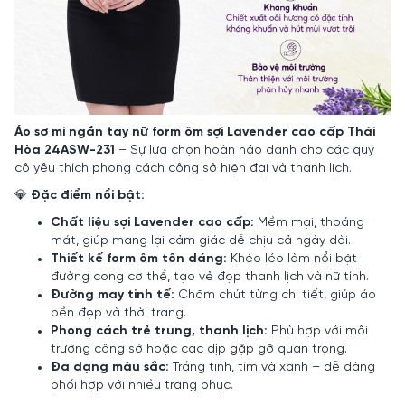
Áo sơ mi ngắn tay nữ form ôm sợi Lavender cao cấp Thái
Hòa 24ASW-231
– Sự lựa chọn hoàn hảo dành cho các quý
cô yêu thích phong cách công sở hiện đại và thanh lịch.
💎
Đặc điểm nổi bật:
Chất liệu sợi Lavender cao cấp:
Mềm mại, thoáng
mát, giúp mang lại cảm giác dễ chịu cả ngày dài.
Thiết kế form ôm tôn dáng:
Khéo léo làm nổi bật
đường cong cơ thể, tạo vẻ đẹp thanh lịch và nữ tính.
Đường may tinh tế:
Chăm chút từng chi tiết, giúp áo
bền đẹp và thời trang.
Phong cách trẻ trung, thanh lịch:
Phù hợp với môi
trường công sở hoặc các dịp gặp gỡ quan trọng.
Đa dạng màu sắc:
Trắng tinh, tím và xanh – dễ dàng
phối hợp với nhiều trang phục.