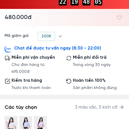
2
2
1
9
4
8
0
4
-
-
-
-
-
-
1
5
480.000đ
Mã giảm giá
200K
Chat để được tư vấn ngay (8:30 - 22:00)
Miễn phí vận chuyển
Miễn phí đổi trả
Cho đơn hàng từ
Trong vòng 30 ngày
495.000đ
Kiểm tra hàng
Hoàn tiền 100%
Trước khi thanh toán
Sản phẩm không đúng
Các tùy chọn
3 màu sắc, 5 kích cỡ