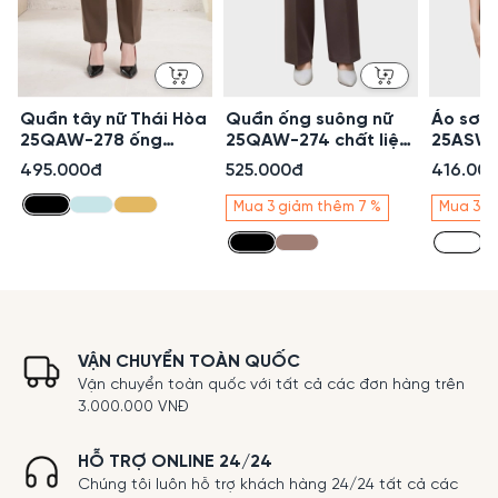
Quần tây nữ Thái Hòa
Quần ống suông nữ
Áo sơ m
25QAW-278 ống
25QAW-274 chất liệu
25ASW-
đứng chất liệu Rayon
vỏ hàu cạp cao 5
tiết zi
495.000đ
525.000đ
416.00
Spandex cạp cao
phân 2 cúc bản cạp
cao cấp
trên rốn 1 cúc lệch
trên rốn Thái Hòa
có chiế
Mua 3 giảm thêm 7 %
Mua 3 g
cao cấp
phối vi
VẬN CHUYỂN TOÀN QUỐC
Vận chuyển toàn quốc với tất cả các đơn hàng trên
3.000.000 VNĐ
HỖ TRỢ ONLINE 24/24
Chúng tôi luôn hỗ trợ khách hàng 24/24 tất cả các