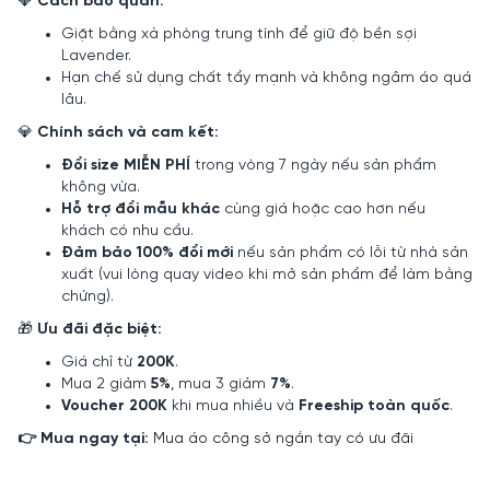
💎
Cách bảo quản:
Giặt bằng xà phòng trung tính để giữ độ bền sợi
Lavender.
Hạn chế sử dụng chất tẩy mạnh và không ngâm áo quá
lâu.
💎
Chính sách và cam kết:
Đổi size MIỄN PHÍ
trong vòng 7 ngày nếu sản phẩm
không vừa.
Hỗ trợ đổi mẫu khác
cùng giá hoặc cao hơn nếu
khách có nhu cầu.
Đảm bảo 100% đổi mới
nếu sản phẩm có lỗi từ nhà sản
xuất (vui lòng quay video khi mở sản phẩm để làm bằng
chứng).
🎁
Ưu đãi đặc biệt:
Giá chỉ từ
200K
.
Mua 2 giảm
5%
, mua 3 giảm
7%
.
Voucher 200K
khi mua nhiều và
Freeship toàn quốc
.
👉 Mua ngay tại:
Mua áo công sở ngắn tay có ưu đãi