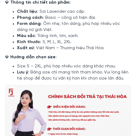
💎
Thông tin chi tiết sản phẩm:
Chất liệu:
Sợi Lavender cao cấp.
Phong cách:
Basic – công sở hiện đại.
Form dáng:
Ôm nhẹ, tôn dáng, phù hợp nhiều vóc
dáng nữ giới Việt.
Màu sắc:
Trắng tinh, tím, xanh.
Kích thước:
S, M, L, XL, 2XL.
Xuất xứ:
Việt Nam – Thương hiệu Thái Hòa.
💎
Hướng dẫn chọn size:
Size S – 2XL, phù hợp nhiều vóc dáng khác nhau.
Lưu ý:
Bảng size chỉ mang tính tham khảo. Vui lòng liên
hệ shop để được tư vấn kỹ hơn khi chọn size lần đầu.