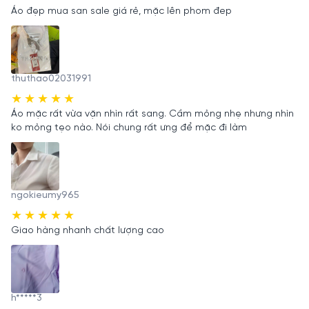
Áo đẹp mua san sale giá rẻ, mặc lên phom đep
thuthao02031991
Áo mặc rất vừa vặn nhìn rất sang. Cầm mỏng nhẹ nhưng nhìn
ko mỏng tẹo nào. Nói chung rất ưng để mặc đi làm
ngokieumy965
Giao hàng nhanh chất lượng cao
h*****3