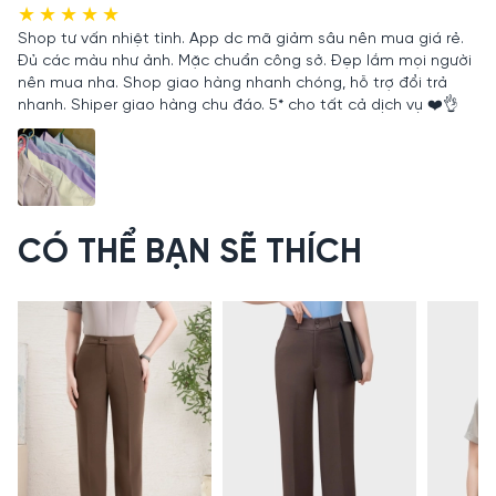
Shop tư vấn nhiệt tình. App dc mã giảm sâu nên mua giá rẻ.
Đủ các màu như ảnh. Mặc chuẩn công sở. Đẹp lắm mọi người
nên mua nha. Shop giao hàng nhanh chóng, hỗ trợ đổi trả
nhanh. Shiper giao hàng chu đáo. 5* cho tất cả dịch vụ ❤️👌
CÓ THỂ BẠN SẼ THÍCH